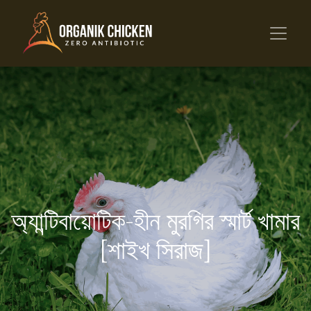
অ্যান্টিবায়োটিক-হীন মুরগির স্মার্ট খামার
[শাইখ সিরাজ]