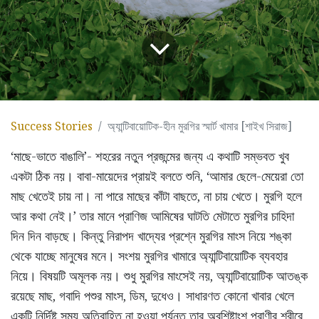
Success Stories
অ্যান্টিবায়োটিক-হীন মুরগির স্মার্ট খামার [শাইখ সিরাজ]
‘মাছে-ভাতে বাঙালি’- শহরের নতুন প্রজন্মের জন্য এ কথাটি সম্ভবত খুব
একটা ঠিক নয়। বাবা-মায়েদের প্রায়ই বলতে শুনি, ‘আমার ছেলে-মেয়েরা তো
মাছ খেতেই চায় না। না পারে মাছের কাঁটা বাছতে, না চায় খেতে। মুরগি হলে
আর কথা নেই।’ তার মানে প্রাণিজ আমিষের ঘাটতি মেটাতে মুরগির চাহিদা
দিন দিন বাড়ছে। কিন্তু নিরাপদ খাদ্যের প্রশ্নে মুরগির মাংস নিয়ে শঙ্কা
থেকে যাচ্ছে মানুষের মনে। সংশয় মুরগির খামারে অ্যান্টিবায়োটিক ব্যবহার
নিয়ে। বিষয়টি অমূলক নয়। শুধু মুরগির মাংসেই নয়, অ্যান্টিবায়োটিক আতঙ্ক
রয়েছে মাছ, গবাদি পশুর মাংস, ডিম, দুধেও। সাধারণত কোনো খাবার খেলে
একটি নির্দিষ্ট সময় অতিবাহিত না হওয়া পর্যন্ত তার অবশিষ্টাংশ প্রাণীর শরীরে