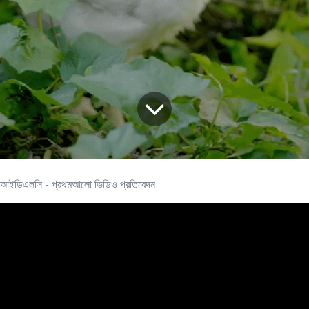
আইডিএলসি - প্রথমআলো ভিডিও প্রতিবেদন