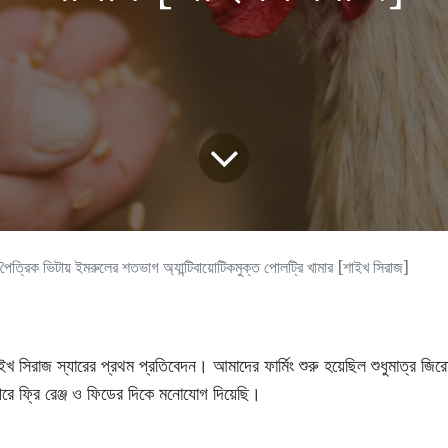
পৈত্রিক ভিটায় ইমরুলের শতভাগ অ্যান্টিবায়োটিকমুক্ত পোলট্রি খামার [শাইখ সিরাজ]
খ সিরাজ স্যারের প্রথম প্রতিবেদন। আমাদের ফার্মিং শুরু হয়েছিল শুধুমাত্র জির
পরে ফ্রি রেঞ্জ ও ফিডের দিকে মনোযোগ দিয়েছি।