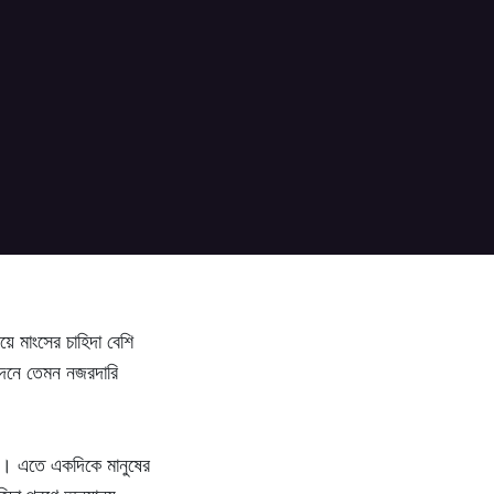
য়ে মাংসের চাহিদা বেশি
পাদনে তেমন নজরদারি
রেন। এতে একদিকে মানুষের